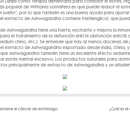
 Lanka como terapia alimentaria para combatir el estrés, regul
 más popular de Withania somnifera es que puede reducir el estr
l sueño", por lo que también es una buena ayuda para ajustar 
el extracto de Ashwagandha contiene trietilenglicol, que pue
cto de Ashwagandha tiene una fuerte, excitante y mejora la inm
a el tratamiento de la disfunción eréctil (disfunción eréctil
edium chino, etc.). Se entiende que hay al menos docenas de 
n el extracto de Ashwagandha exportado desde India, China, 
ó que Ashwagandha también tiene un excelente efecto sedante
o al estrés mental excesivo. Los productos naturales para dor
os principalmente de extracto de Ashwagandha y se añaden con
antiene el cáncer de estómago
¿Cuál es el