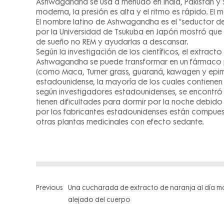
Ashwagandha se usa a menudo en India, Pakistán y Sri
moderna, la presión es alta y el ritmo es rápido. El
El nombre latino de Ashwagandha es el "seductor de
por la Universidad de Tsukuba en Japón mostró que 
de sueño no REM y ayudarlas a descansar.
Según la investigación de los científicos, el extra
Ashwagandha se puede transformar en un fármaco par
(como Maca, Turner grass, guaraná, kawagen y epim
estadounidense, la mayoría de los cuales contiene
según investigadores estadounidenses, se encontr
tienen dificultades para dormir por la noche debid
por los fabricantes estadounidenses están compuest
otras plantas medicinales con efecto sedante.
Previous
Una cucharada de extracto de naranja al día m
alejado del cuerpo