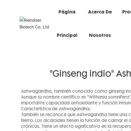
Página
Acerca De
Pro
Principal
Nosotros
Noticias de la compañía
Dinámica de l
"Ginseng indio" As
Ashwagandha, también conocido como ginseng ind
Aunque su nombre científico es "Withania somnifera"
importante capacidad antioxidante y función inmun
Característica de Ashwagandha:
También se reconoce que Ashwagandha tiene una capa
hierro. Los alcaloides tienen la función de calmar el
crónicas. Tiene un efecto significativo en la recupe