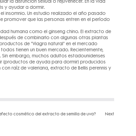
ar la disfunción sexual o rejuvenecer. En la vida
és y ayudar a dormir.
el insomnio. Un estudio realizado el año pasado
de promover que las personas entren en el período
unidad humana como el ginseng chino. El extracto de
) después de combinarlo con algunas otras plantas
productos de "Viagra natural" en el mercado
y todos tienen un buen mercado. Recientemente,
. Sin embargo, muchos adultos estadounidenses
mir (productos de ayuda para dormir) producidos
 raíz de valeriana, extracto de Bellis perennis y
 efecto cosmético del extracto de semilla de uva?
Next